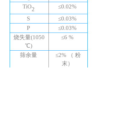
TiO
≤0.02%
2
S
≤0.03%
P
≤0.03%
烧失量
(1050
≤6 %
℃)
筛余量
≤2% （ 粉
末）
筛余量
≤10% （颗粒
小块）
物理指标
外观
白色
形态
块状或粉末
分子量
116