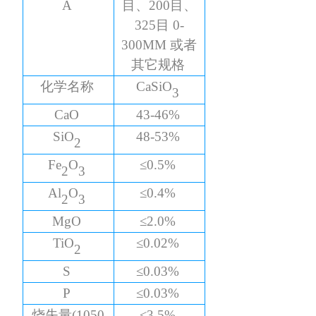
A
目、200目、
325目 0-
300MM 或者
其它规格
化学名称
CaSiO
3
CaO
43-46%
SiO
48-53%
2
Fe
O
≤0.5%
2
3
Al
O
≤0.4%
2
3
MgO
≤2.0%
TiO
≤0.02%
2
S
≤0.03%
P
≤0.03%
烧失量
(1050
≤3.5%