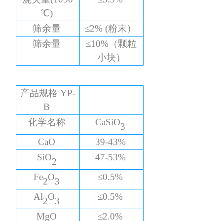
℃)
筛余量
≤2% (粉末）
筛余量
≤10%（颗粒
小块）
产品规格
YP-
B
化学名称
CaSiO
3
CaO
39-43%
SiO
47-53%
2
Fe
O
≤0.5%
2
3
Al
O
≤0.5%
2
3
MgO
≤2.0%