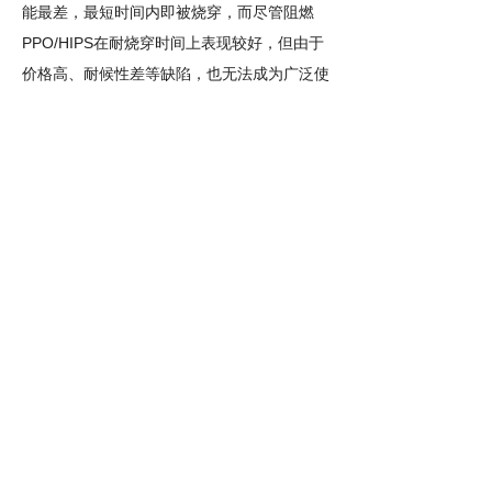
能最差，最短时间内即被烧穿，而尽管阻燃
PPO/HIPS
在耐烧穿时间上表现较好，但由于
价格高、耐候性差等缺陷，也无法成为广泛使
3C
用的材料。面对国标
认证的全面升级，企
业需要认真考虑新的阻燃材料的选择，既要跟
随市场需求的变化，也要保证产品的安全性与
合规性。尽管挑战颇多，但随着材料科技的进
步，相信行业的每一个参与者能找到最佳解决
方案并顺利适应新标准。
GB4943.1-2022
最新标准全面实施时间为
2025
7
1
年
月
日，新标准的实施通常伴随着对
现有产品的过渡期，在此期间，已认证产品可
能需要根据新标准进行换版。对于即将实施的
新标准，企业应及时了解和适应这些变化，确
保产品符合最新的国家标准。