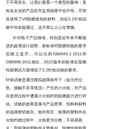
下不再安全。让我们看看一个典型的案例：某
知名企业的产品在市监局抽查中也中招，尽管
V0
S.2
其使用了
阻燃级别的材料，但在
针焰试
验中却未能通过，这不禁让人心生警惕。
针对电子产品领域，特别是近年来不断推
进的超薄设计趋势，新标准对阻燃性能的要求
GB4943.1-2011
也随之提升。与以往的
和
GB8898-2011
2022
相比，
版本的标准在阻燃
S.2
性能测试方面增加了
针焰试验的要求。
针焰试验是通过模拟故障条件下（如元件过
热、接触不良等情况）产生的小火焰，对产品
在使用过程中遭遇小火焰时的阻燃能力进行评
估。试验的效果直接与产品壁厚、结构和材料
的选择密切相关。相对而言，较厚的塑料件在
火焰灼烧过程中，火焰更为分散，不容易着
火；而较薄的塑料件火势集中，阻燃性能则显