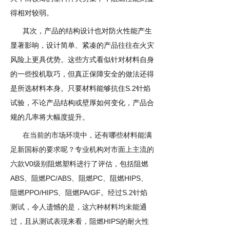
得相对较弱。
其次，产品的结构设计也对防火性能产生
显著影响，设计简单、紧凑的产品往往在火灾
风险上更具优势。这些方式看似针对材料自身
的一些投机取巧，但真正保障安全的做法还得
S.2
是所选材料本身。只要材料能够抗住
针焰
试验，不论产品结构或壁厚如何变化，产品合
规的几率将大幅度提升。
在当前的市场环境中，还有哪些材料能满
足新国标的要求呢？专业机构对市面上主流的
V0
六款
级别阻燃塑料进行了评估，包括阻燃
ABS
PC/ABS
PC
HIPS
、阻燃
、阻燃
、阻燃
、
PPO/HIPS
PA/GF
S.2
阻燃
、阻燃
。经过
针焰
测试，令人遗憾的是，这六种材料均未能通
HIPS
过，且从测试表现来看，阻燃
的耐火性